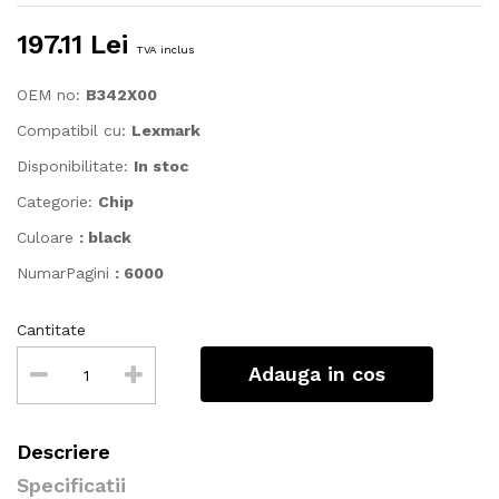
197.11 Lei
TVA inclus
OEM no:
B342X00
Compatibil cu:
Lexmark
Disponibilitate:
In stoc
Categorie:
Chip
Culoare
: black
NumarPagini
: 6000
Cantitate
Adauga in cos
Descriere
Specificatii