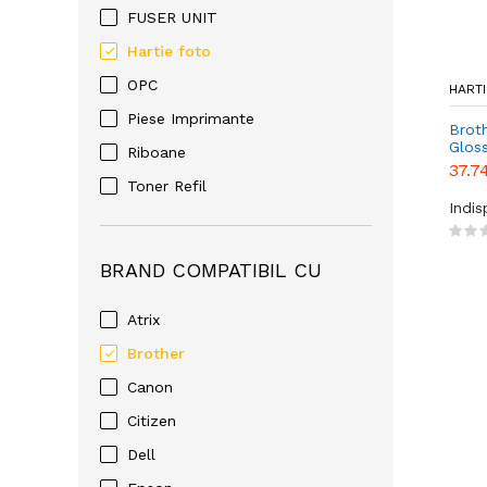
FUSER UNIT
Hartie foto
OPC
HARTI
Piese Imprimante
Broth
Glos
Riboane
20bu
37.7
Toner Refil
Indi
BRAND COMPATIBIL CU
Atrix
Brother
Canon
Citizen
Dell