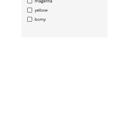
magenta
yellow
bcmy