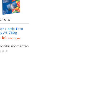
E FOTO
er Hartie foto
sy A6 260g
c/pack
4 lei
TVA inclus
sponibil momentan