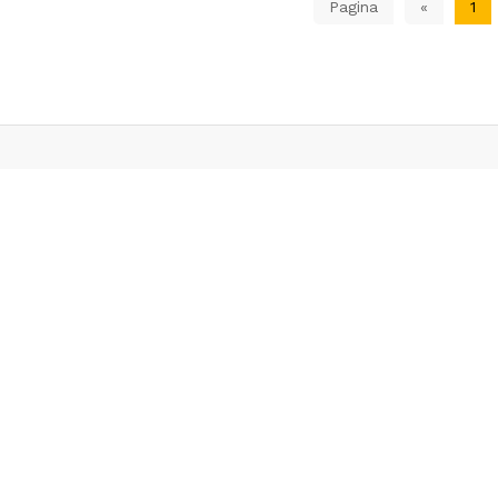
Pagina
«
1
Livrare in 24h
Cel mai bun ra
Pentru produsele aflate
calitate-pret pe pia
in stoc
Servicii clienti
Extra