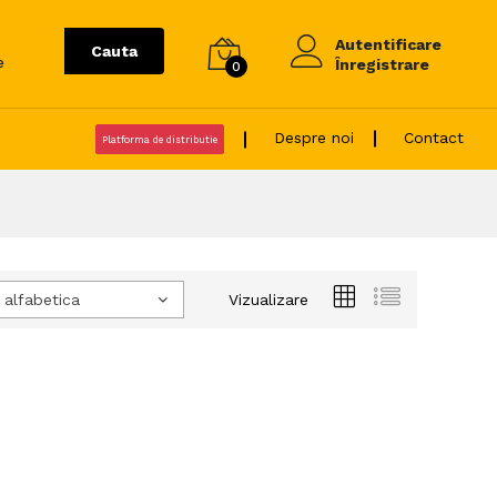
Autentificare
Cauta
e
Înregistrare
0
Despre noi
Contact
Platforma de distributie
 alfabetica
Vizualizare