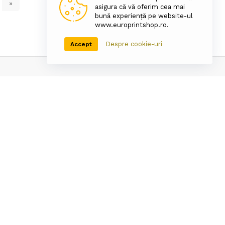
»
asigura că vă oferim cea mai
bună experiență pe website-ul
www.europrintshop.ro.
Despre cookie-uri
Accept
Asistenta tehnica
port
Pentru punerea in
ta
functiune a cartusului
Newsletter