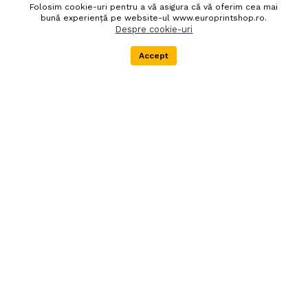
Folosim cookie-uri pentru a vă asigura că vă oferim cea mai
Politica de confidentialitate
Despre noi
bună experiență pe website-ul www.europrintshop.ro.
Despre cookie-uri
Termeni si conditii
DEEE
Accept
Menu
Categorii
Cos
Extra
Newsletter
Livrare in 24 de ore
Autentifica-te pentru abonare
90 zile politica de retur
Societatea EURO PRINT
SHOP SRL este
inregistrata in Registrul
producatorilor de
echipamente electrice si
electronice, in scopul