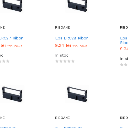
ANE
RIBOANE
RIB
ERC27 Ribon
Eps ERC28 Ribon
Eps
Rib
 lei
9.24 lei
TVA inclus
TVA inclus
9.2
oc
In stoc
In s
ANE
RIBOANE
RIB