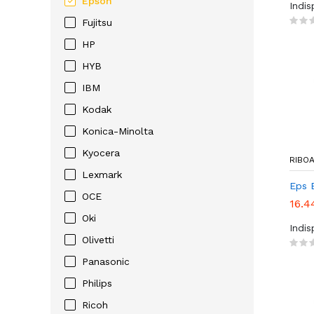
Epson
Indi
Fujitsu
HP
HYB
IBM
Kodak
Konica-Minolta
Kyocera
RIBO
Lexmark
Eps 
OCE
16.4
Oki
Indi
Olivetti
Panasonic
Philips
Ricoh