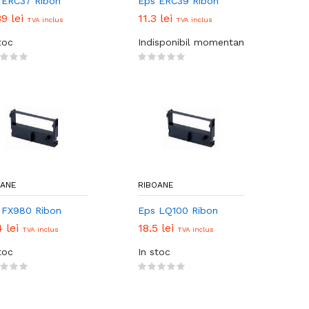
 ERC37 Ribon
Eps ERC39 Ribon
39 lei
11.3 lei
TVA inclus
TVA inclus
toc
Indisponibil momentan
OANE
RIBOANE
 FX980 Ribon
Eps LQ100 Ribon
4 lei
18.5 lei
TVA inclus
TVA inclus
toc
In stoc