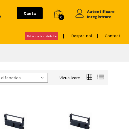
Autentificare
Cauta
e
Înregistrare
0
Despre noi
Contact
Platforma de distributie
 alfabetica
Vizualizare