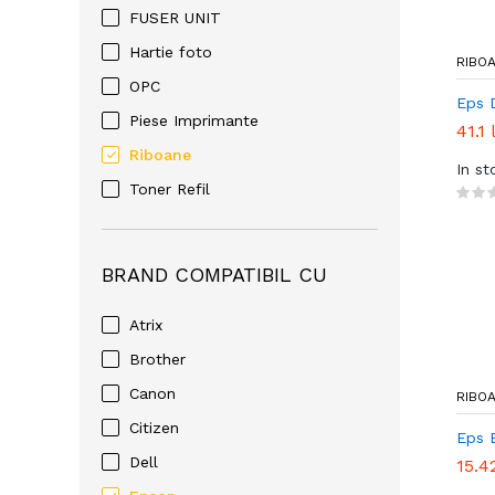
FUSER UNIT
Hartie foto
RIBO
OPC
Eps 
Piese Imprimante
41.1 
Riboane
In st
Toner Refil
BRAND COMPATIBIL CU
Atrix
Brother
Canon
RIBO
Citizen
Eps 
Dell
15.4