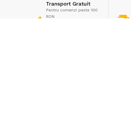
Transport Gratuit
Pentru comenzi peste 100
RON
Livrarile se fac exclusiv
prin curier rapid. Marfa nu
poate fi ridicata de la
depozit
Informatii
Politica de returnare
Politica de confidentialitate
Termeni si conditii
DEEE