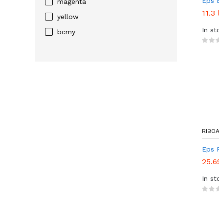
Eps 
magenta
11.3 
yellow
In st
bcmy
RIBO
Eps 
25.6
In st