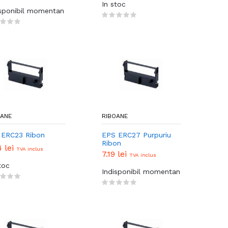
In stoc
isponibil momentan
OANE
RIBOANE
 ERC23 Ribon
EPS ERC27 Purpuriu
Ribon
4 lei
TVA inclus
7.19 lei
TVA inclus
toc
Indisponibil momentan