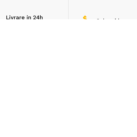
Livrare in 24h
Cel mai bun ra
Pentru produsele aflate
calitate-pret pe pia
in stoc
Servicii clienti
Extra
Contact
Livrare in 24 de ore
Despre noi
90 zile politica de re