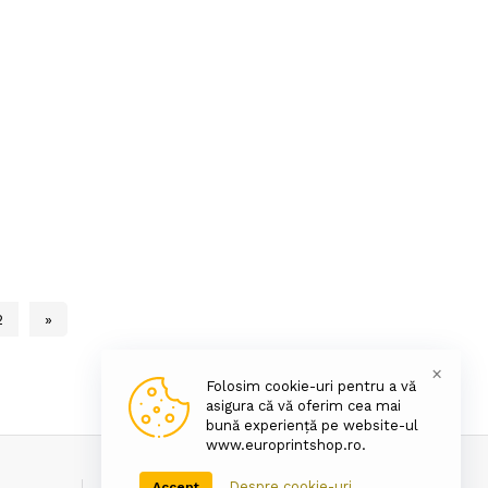
2
»
×
Folosim cookie-uri pentru a vă
asigura că vă oferim cea mai
bună experiență pe website-ul
www.europrintshop.ro.
Despre cookie-uri
Accept