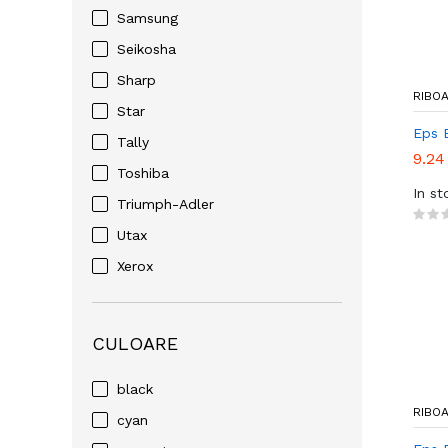
Samsung
Seikosha
Sharp
RIBO
Star
Eps 
Tally
9.24
Toshiba
In st
Triumph-Adler
Utax
Xerox
CULOARE
black
RIBO
cyan