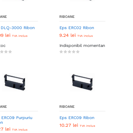
OANE
RIBOANE
 DLQ-3000 Ribon
Eps ERC02 Ribon
99 lei
9.24 lei
TVA inclus
TVA inclus
toc
Indisponibil momentan
OANE
RIBOANE
 ERC09 Purpuriu
Eps ERC09 Ribon
on
10.27 lei
TVA inclus
27 lei
TVA inclus