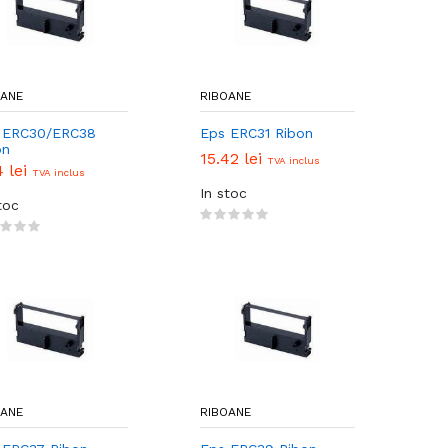
OANE
RIBOANE
 ERC30/ERC38
Eps ERC31 Ribon
on
15.42 lei
TVA inclus
4 lei
TVA inclus
In stoc
toc
OANE
RIBOANE