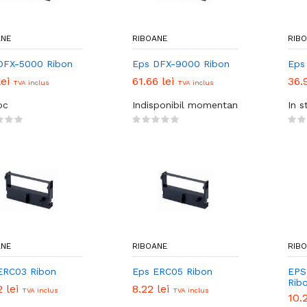
ANE
RIBOANE
RIB
DFX-5000 Ribon
Eps DFX-9000 Ribon
Eps
lei
61.66 lei
36.
TVA inclus
TVA inclus
oc
Indisponibil momentan
In s
ANE
RIBOANE
RIB
ERC03 Ribon
Eps ERC05 Ribon
EPS
Rib
2 lei
8.22 lei
TVA inclus
TVA inclus
10.