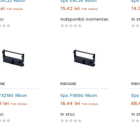
ERC32 Ribon
Eps ERC35 Ribon
Eps
lei
15.42 lei
14.
TVA inclus
TVA inclus
oc
Indisponibil momentan
In s
ANE
RIBOANE
RIB
FX2190 Ribon
Eps FX890 Ribon
Eps
9 lei
16.44 lei
68.
TVA inclus
TVA inclus
oc
In stoc
In s