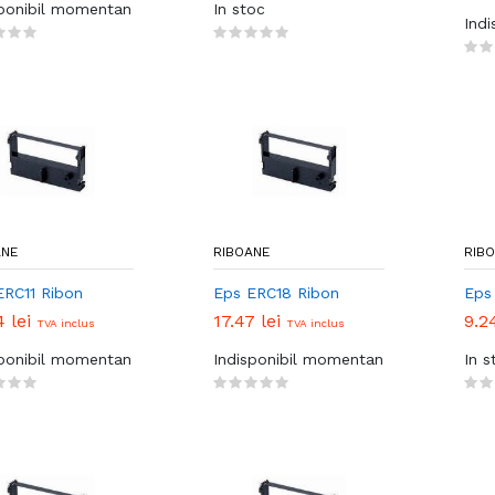
sponibil momentan
In stoc
Ind
ANE
RIBOANE
RIB
ERC11 Ribon
Eps ERC18 Ribon
Eps
4 lei
17.47 lei
9.2
TVA inclus
TVA inclus
sponibil momentan
Indisponibil momentan
In s