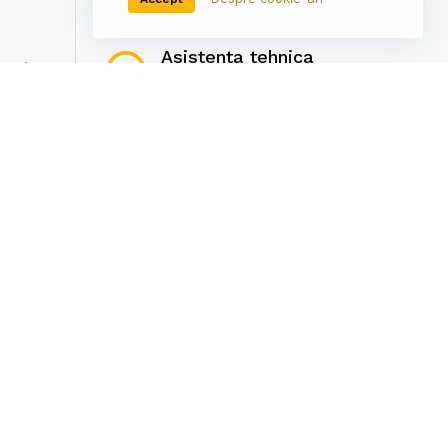
Asistenta tehnica
port
Pentru punerea in
ta
functiune a cartusului
Newsletter
Autentifica-te pentru abonare
tur